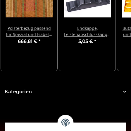
Polsterbezug passend
Endkappe,
Butz
für Spezial und Isabella
Leistenabschlusskappe,
und
750 BF und BE (jeweils
schwarz,19,7cm
666,81 €
*
5,05 €
*
bis Baujahr 2000)
Kategorien