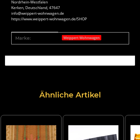
Nordrhein-Westfalen
Kerken, Deutschland, 47647
info@weippert-wohnwagen.de
https://www.weippert-wohnwagen.de/SHOP
Produkteigenschaft
Wert
Marke:
Weippert Wohnwagen
Ähnliche Artikel