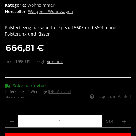
Kategorie:
Wohnzimmer
Hersteller:
Weippert Wohnwagen
Polsterbezug passend für Spezial 560E und 560F, ohne
Polsterung und Kissen
666,81 €
inkl. 19% USt. , zzgl.
Versand
Sofort verfügbar
Lieferzeit:
3 - 5 Werktage
(DE - Ausland
Frage zum Artikel
abweichend)
Stk