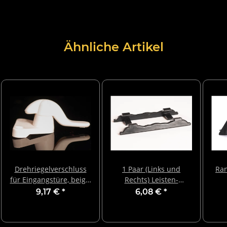
Ähnliche Artikel
Drehriegelverschluss
1 Paar (Links und
Ran
für Eingangstüre, beige,
Rechts) Leisten-
matt
Abschlusskappen für
9,17 €
*
6,08 €
*
Zierleisten