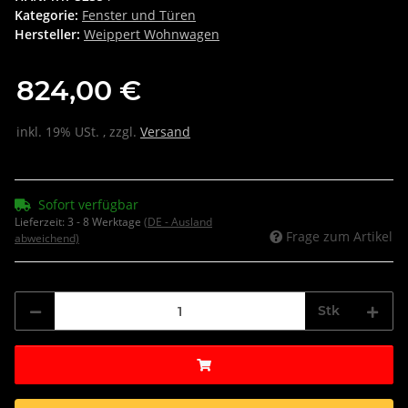
Kategorie:
Fenster und Türen
Hersteller:
Weippert Wohnwagen
824,00 €
inkl. 19% USt. , zzgl.
Versand
Sofort verfügbar
Lieferzeit:
3 - 8 Werktage
(DE - Ausland
Frage zum Artikel
abweichend)
Stk