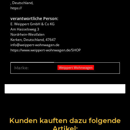
, Deutschland,
https://
verantwortliche Person:
E. Weippert GmbH & Co KG
Am Hasselsweg 3
Nordrhein-Westfalen
Kerken, Deutschland, 47647
info@weippert-wohnwagen.de
https://www.weippert-wohnwagen.de/SHOP
Produkteigenschaft
Wert
Marke:
Weippert Wohnwagen
Kunden kauften dazu folgende
Artikel: