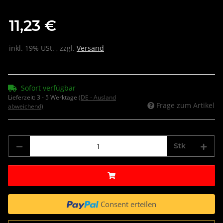
11,23 €
inkl. 19% USt. , zzgl.
Versand
Sofort verfügbar
Lieferzeit:
3 - 5 Werktage
(DE - Ausland
Frage zum Artikel
abweichend)
Stk
Consent erteilen