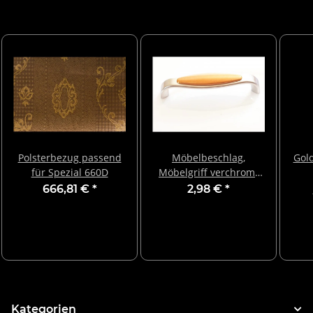
Polsterbezug passend
Möbelbeschlag,
Gol
für Spezial 660D
Möbelgriff verchromt
mit kupferfarbener
666,81 €
*
2,98 €
*
Einlage
Kategorien