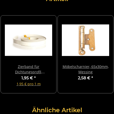
Zierband für
Möbelscharnier, 65x30mm,
Dichtungsprofil,
Messing
Kantengummi, hellgrau, 1m
1,95 €
*
2,58 €
*
1,95 € pro 1 m
Ähnliche Artikel